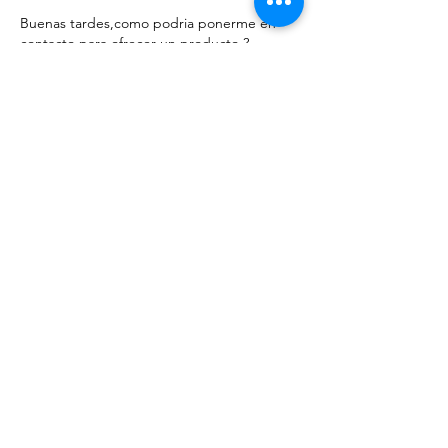
Buenas tardes,como podria ponerme en 
contacto para ofrecer un producto ?
Me gusta
Reaccionar
Ayuda.
¿Necesitas ayuda?
Visite nuestro servicio de atención
al cliente para obtener ayuda o
llámenos al
246 137 88 37