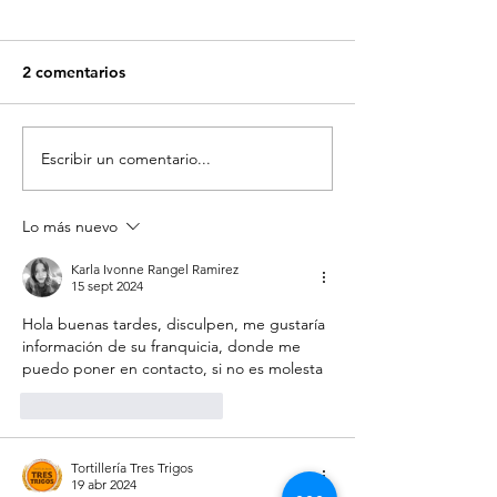
2 comentarios
Escribir un comentario...
SOMOS UNA CREMERIA
EXPANSIÓN CR
CON 30 AÑOS DE
APIZACO
HISTORIA
Lo más nuevo
Karla Ivonne Rangel Ramirez
15 sept 2024
Hola buenas tardes, disculpen, me gustaría 
información de su franquicia, donde me 
puedo poner en contacto, si no es molesta
Me gusta
Reaccionar
Tortillería Tres Trigos
19 abr 2024